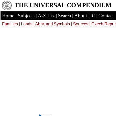
THE UNIVERSAL COMPENDIUM
Home
|
Subjects
|
A-Z List
|
Search
|
About UC
|
Contact
Families
|
Lands
| Abbr. and Symbols
|
Sources
|
Czech Republ