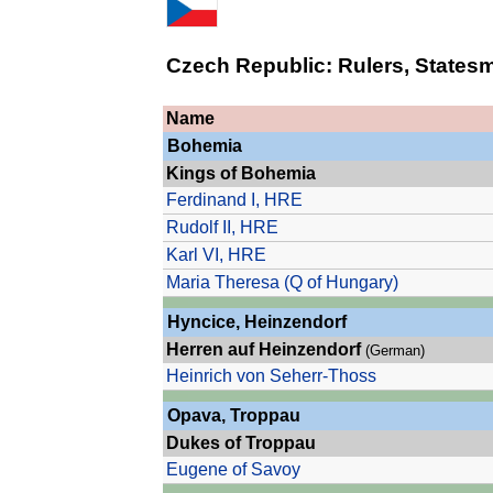
Czech Republic: Rulers, Statesm
Name
Bohemia
Kings of Bohemia
Ferdinand I, HRE
Rudolf II, HRE
Karl VI, HRE
Maria Theresa (Q of Hungary)
Hyncice, Heinzendorf
Herren auf
Heinzendorf
(German)
Heinrich
von
Seherr-Thoss
Opava, Troppau
Dukes of
Troppau
Eugene of Savoy