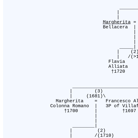
_________________________
|
|
Margherita
Bellacera | 1B d
| †1646
____
| (
| /(
Flavia = An
Alliata | Colo
†1720 | 2D di R
[32]
|
___________________
| (
| (1
Margherita = Francesco A
Colonna Romano | 3P of Villa
†1700 | †1697 4D 
[32]
|
[32]
________|
| (
| /(