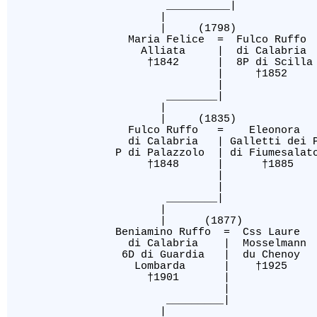
__________
|
| (1798)
Maria Felice = Fu
Alliata | di Calabria 9P
†1842 | 8P di Sc
[32]
| †1
|
[32]
________|
|
| (1835)
Fulco Ruffo = 
di Calabria | Galletti dei P
P di Palazzolo | di 
†1848 | †188
[33]
|
[32]
|
________| 
|
| (187
Beniamino Ruffo = 
di Calabria | Mo
6D di Guardia | 
Lombarda
†1901 |
[32]
[32]
______
|