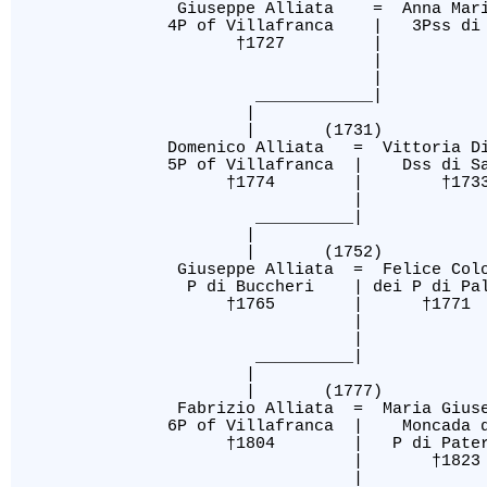
Giuseppe Alliata = Anna M
4P of Villafranca | 3Pss di 
†1727 | †1777 5D di Re
[32]
__________
|
| (1731)
Domenico Alliata = Vittoria
5P of Villafranca | Dss di S
†1774 | †1733
[32]
|
[32]
__________
| |
| (1752)
Giuseppe Alliata = Fel
P di Buccheri | dei P
†1765 | †1771 †1
[32]
|
[32]
|
__________|
|
| (1777)
Fabrizio Alliata = Mar
6P of Villafranca | Moncad
†1804 | P di Paternò †
[32]
| †182
|
[32]