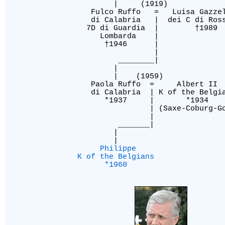
| (19
Fulco Ruffo = 
di Calabria | d
7D di Guardia
Lombarda |
[32]
†1
[32]
_______
|
| (
Paola Ruf
di Calabria 
*1937
[32]
| (Sa
|
[11]
_______|
|
|
Philippe
K of the Belgians
*1960
[34]