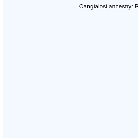
Cangialosi ancestry: 
Cangialo
Co-sig di 
151
_____
Cangialosi |
(->1546)
___
| /
Cangialosi | 
(->1613