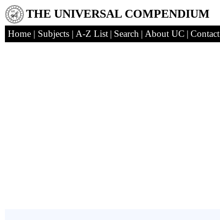
THE UNIVERSAL COMPENDIUM
Home
|
Subjects
|
A-Z List
|
Search
|
About UC
|
Contact